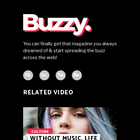
You can finally get that magazine you always
dreamed of & start spreading the buzz
across the web!
Fb.
In.
Tw.
Be.
RELATED VIDEO
CULTURE
WITHOUT MUSIC, LIFE