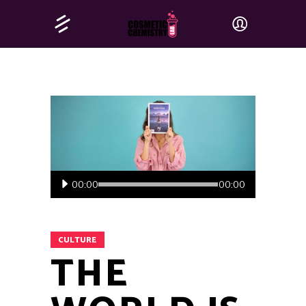
Audio
00:00
00:00
Player
CULTURE
THE