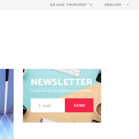
ENGLISH
06 AUG, THURSDAY
C
°
E
FREE COURSE
CONTACT
LOG IN
NEWSLETTER
Subscribe for all stuff trending related.
SEND