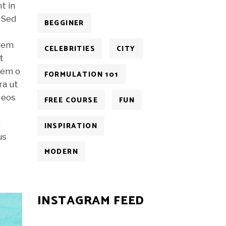
t in
. Sed
BEGGINER
 rem
CELEBRITIES
CITY
t
Nem o
FORMULATION 101
ra ut
 eos
FREE COURSE
FUN
,
INSPIRATION
us
MODERN
INSTAGRAM FEED