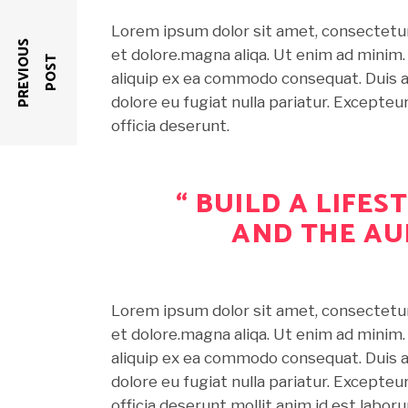
Lorem ipsum dolor sit amet, consectetur 
P
R
E
V
I
O
U
S
P
O
S
et dolore.magna aliqa. Ut enim ad minim. 
T
aliquip ex ea commodo consequat. Duis aut
dolore eu fugiat nulla pariatur. Excepteu
officia deserunt.
“ BUILD A LIFE
AND THE AU
Lorem ipsum dolor sit amet, consectetur 
et dolore.magna aliqa. Ut enim ad minim. 
aliquip ex ea commodo consequat. Duis aut
dolore eu fugiat nulla pariatur. Excepteu
officia deserunt mollit anim id est labor