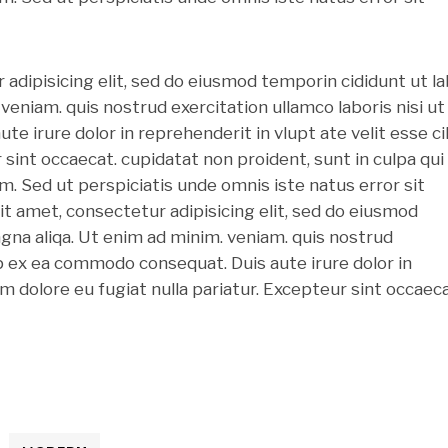
adipisicing elit, sed do eiusmod temporin cididunt ut l
veniam. quis nostrud exercitation ullamco laboris nisi ut
e irure dolor in reprehenderit in vlupt ate velit esse ci
r sint occaecat. cupidatat non proident, sunt in culpa qui
um. Sed ut perspiciatis unde omnis iste natus error sit
t amet, consectetur adipisicing elit, sed do eiusmod
gna aliqa. Ut enim ad minim. veniam. quis nostrud
uip ex ea commodo consequat. Duis aute irure dolor in
um dolore eu fugiat nulla pariatur. Excepteur sint occaeca