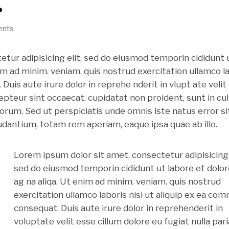
.
ents
etur adipisicing elit, sed do eiusmod temporin cididunt 
im ad minim. veniam. quis nostrud exercitation ullamco l
Duis aute irure dolor in reprehe nderit in vlupt ate velit
xcepteur sint occaecat. cupidatat non proident, sunt in cu
aborum. Sed ut perspiciatis unde omnis iste natus error si
antium, totam rem aperiam, eaque ipsa quae ab illo.
Lorem ipsum dolor sit amet, consectetur adipisicing 
sed do eiusmod temporin cididunt ut labore et dolo
ag na aliqa. Ut enim ad minim. veniam. quis nostrud
exercitation ullamco laboris nisi ut aliquip ex ea c
consequat. Duis aute irure dolor in reprehenderit in
voluptate velit esse cillum dolore eu fugiat nulla pari