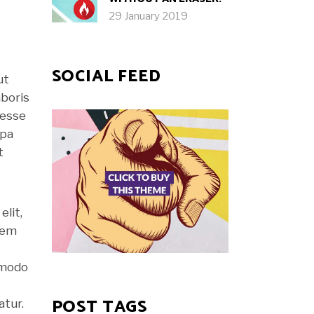
29 January 2019
SOCIAL FEED
ut
aboris
 esse
lpa
t
elit,
rem
ommodo
POST TAGS
atur.