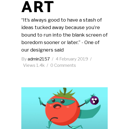
ART
“It’s always good to have a stash of
ideas tucked away because you’re
bound to run into the blank screen of
boredom sooner or later.” - One of
our designers said
By
admin2157
4 February 2019
Views
1.4k
0 Comments
Pin.
Tw.
Fb.