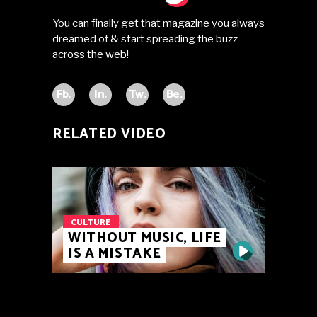
You can finally get that magazine you always
dreamed of & start spreading the buzz
across the web!
Fb.
In.
Tw.
Be.
RELATED VIDEO
CULTURE
WITHOUT MUSIC, LIFE
IS A MISTAKE