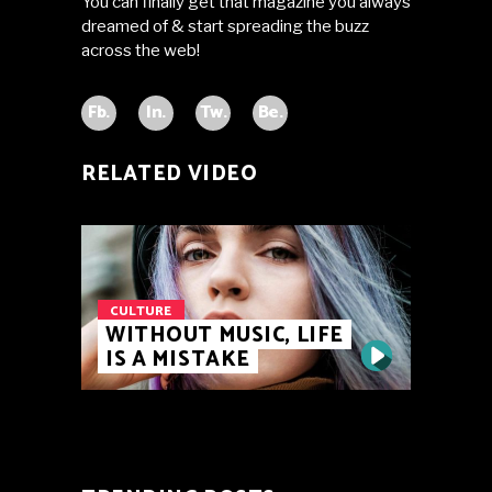
You can finally get that magazine you always
dreamed of & start spreading the buzz
across the web!
Fb.
In.
Tw.
Be.
RELATED VIDEO
CULTURE
WITHOUT MUSIC, LIFE
IS A MISTAKE